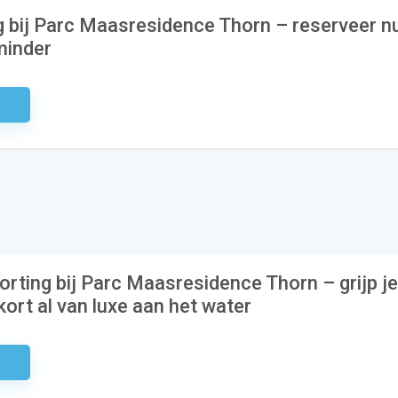
 bij Parc Maasresidence Thorn – reserveer n
minder
odig
orting bij Parc Maasresidence Thorn – grijp je
ort al van luxe aan het water
odig