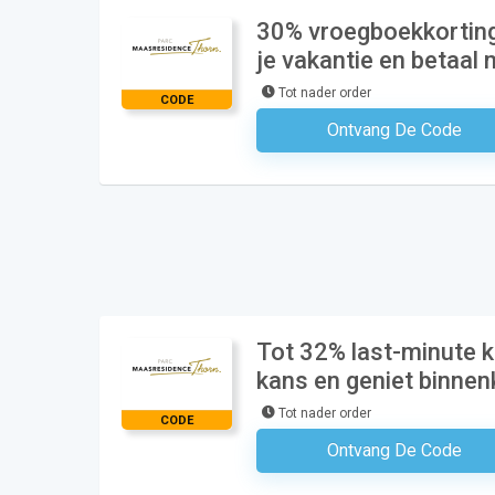
30% vroegboekkorting
je vakantie en betaal 
Tot nader order
CODE
Ontvang De Code
Geen Code N
Tot 32% last-minute k
kans en geniet binnenk
Tot nader order
CODE
Ontvang De Code
Geen Code N