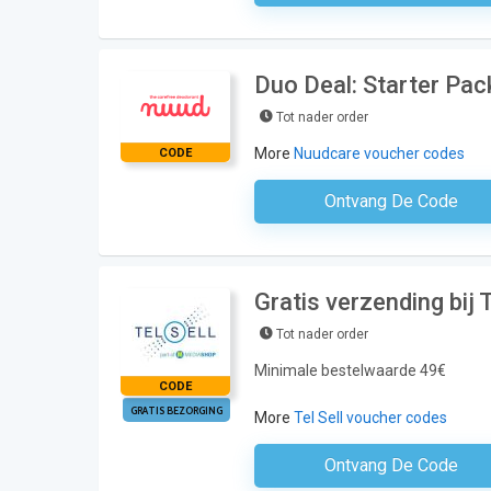
Duo Deal: Starter Pac
Tot nader order
More
Nuudcare voucher codes
CODE
Ontvang De Code
Geen Code N
Gratis verzending bij T
Tot nader order
Minimale bestelwaarde 49€
CODE
GRATIS BEZORGING
More
Tel Sell voucher codes
Ontvang De Code
Geen Code N