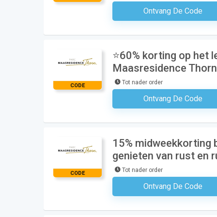
Ontvang De Code
Geen Code N
⭐60% korting op het le
Maasresidence Thorn 
Tot nader order
CODE
Ontvang De Code
Geen Code N
15% midweekkorting b
genieten van rust en
Tot nader order
CODE
Ontvang De Code
Geen Code N