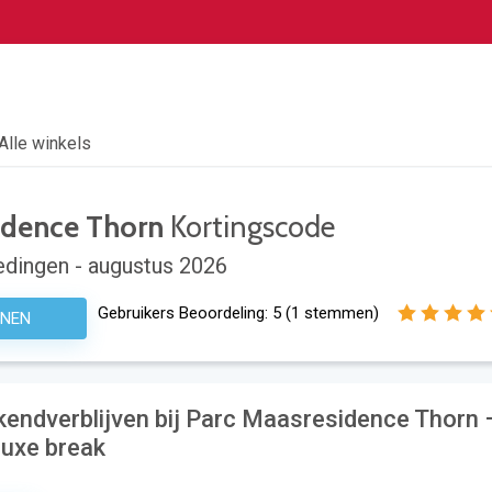
Alle winkels
idence Thorn
Kortingscode
dingen - augustus 2026
Gebruikers Beoordeling:
5
(
1
stemmen)
ENEN
endverblijven bij Parc Maasresidence Thorn 
luxe break