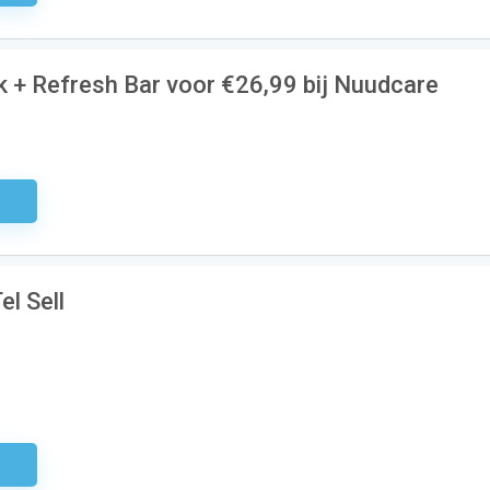
k + Refresh Bar voor €26,99 bij Nuudcare
odig
el Sell
odig