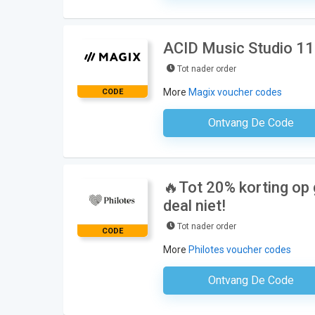
ACID Music Studio 11
Tot nader order
More
Magix voucher codes
CODE
Ontvang De Code
Geen Code N
🔥Tot 20% korting op g
deal niet!
Tot nader order
CODE
More
Philotes voucher codes
Ontvang De Code
Geen Code N