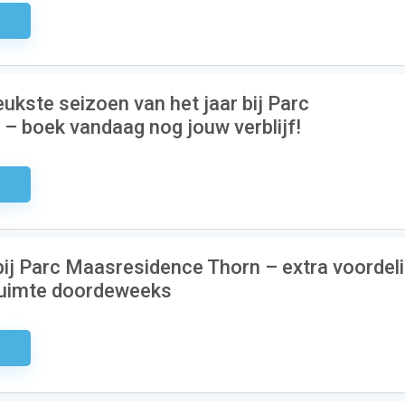
odig
ukste seizoen van het jaar bij Parc
– boek vandaag nog jouw verblijf!
odig
ij Parc Maasresidence Thorn – extra voordel
 ruimte doordeweeks
odig