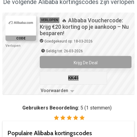
De volgende Alibaba kortingscodes zijn verlopen
🔥 Alibaba Vouchercode:
VERLOPEN
Krijg €20 korting op je aankoop – Nu
besparen!
CODE
Goedgekeurd op: 18-03-2026
Verlopen
Geldig tot: 26-03-2026
Krijg De Deal
KK41
Voorwaarden
Gebruikers Beoordeling:
5
(
1
stemmen)
Populaire Alibaba kortingscodes