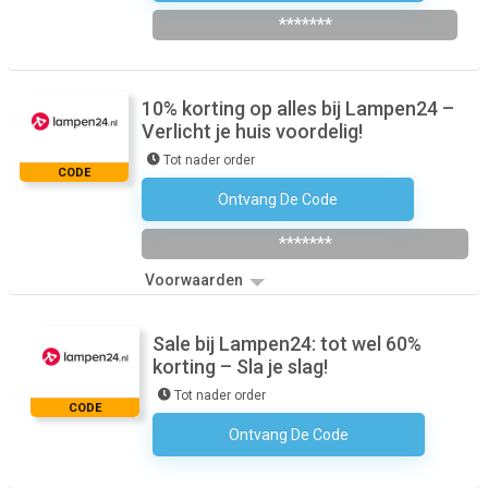
*******
10% korting op alles bij Lampen24 –
Verlicht je huis voordelig!
Tot nader order
CODE
Ontvang De Code
Abonneer Je Op De Nieuwsbrief
*******
Voorwaarden
Sale bij Lampen24: tot wel 60%
korting – Sla je slag!
Tot nader order
CODE
Ontvang De Code
Geen Code Nodig