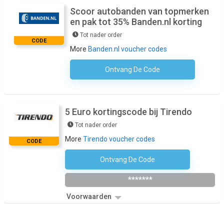
Scoor autobanden van topmerken
en pak tot 35% Banden.nl korting
Tot nader order
CODE
More
Banden.nl voucher codes
Ontvang De Code
Geen Code Nodig
5 Euro kortingscode bij Tirendo
Tot nader order
More
Tirendo voucher codes
CODE
Ontvang De Code
Abonneren Op De Nieuwsbrief Van De Winkel
*******
Voorwaarden