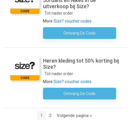
Jordans en Nikes in de
uitverkoop bij Size?
CODE
Tot nader order
More
Size? voucher codes
Ontvang De Code
Geen Code Nodig
Heren kleding tot 50% korting bij
Size?
Tot nader order
CODE
More
Size? voucher codes
Ontvang De Code
Geen Code Nodig
1
2
Volgende pagina »