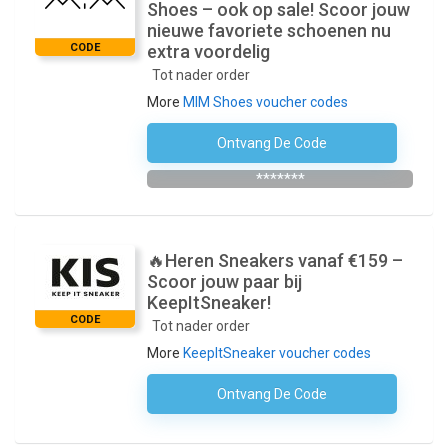
Shoes – ook op sale! Scoor jouw
nieuwe favoriete schoenen nu
CODE
extra voordelig
Tot nader order
More
MIM Shoes voucher codes
Ontvang De Code
Abonneer Je Op De Nieuwsbrief
*******
️‍🔥Heren Sneakers vanaf €159 –
Scoor jouw paar bij
KeepItSneaker!
CODE
Tot nader order
More
KeepItSneaker voucher codes
Ontvang De Code
Geen Code Nodig