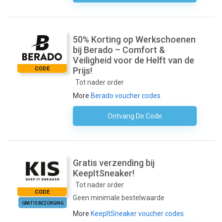
50% Korting op Werkschoenen
bij Berado – Comfort &
Veiligheid voor de Helft van de
CODE
Prijs!
Tot nader order
More
Berado voucher codes
Ontvang De Code
Geen Code Nodig
Gratis verzending bij
KeepItSneaker!
Tot nader order
CODE
Geen minimale bestelwaarde
GRATIS BEZORGING
More
KeepItSneaker voucher codes