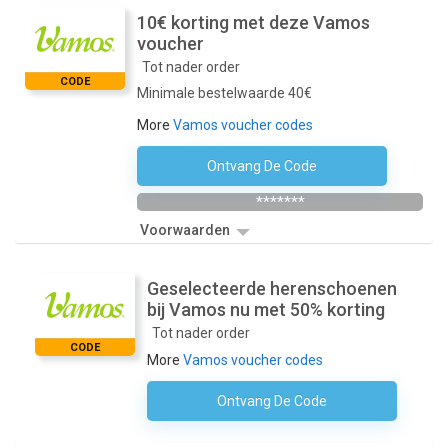
10€ korting met deze Vamos
voucher
Tot nader order
CODE
Minimale bestelwaarde 40€
More
Vamos voucher codes
Ontvang De Code
Abonneer Je Op De Nieuwsbrief Van De Winkel
*******
Voorwaarden
Geselecteerde herenschoenen
bij Vamos nu met 50% korting
Tot nader order
CODE
More
Vamos voucher codes
Ontvang De Code
Geen Code Nodig