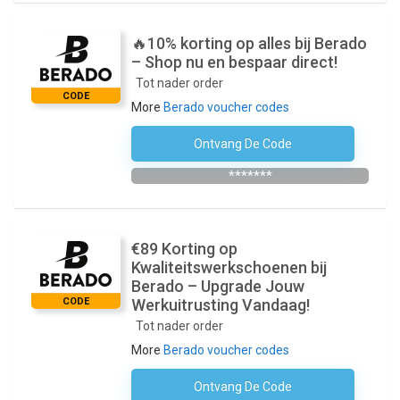
️‍🔥10% korting op alles bij Berado
– Shop nu en bespaar direct!
Tot nader order
CODE
More
Berado voucher codes
Ontvang De Code
Abonneer Je Op De Nieuwsbrief
*******
€89 Korting op
Kwaliteitswerkschoenen bij
Berado – Upgrade Jouw
CODE
Werkuitrusting Vandaag!
Tot nader order
More
Berado voucher codes
Ontvang De Code
Geen Code Nodig