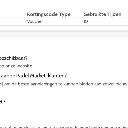
Kortingscode Type
Gebruikte Tijden
Voucher
10
 beschikbaar?
op onze website.
staande Padel Market-klanten?
 bij om de beste aanbiedingen te kunnen bieden aan zowel nieuw
et?
n
e net zo werkt als papieren coupons. Je voert hem gewoon in he