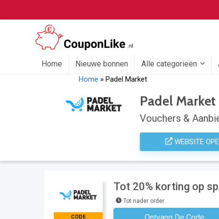
Home
Nieuwe bonnen
Alle categorieën
Home
»
Padel Market
Padel Market
Vouchers & Aanbie
WEBSITE OP
Tot 20% korting op sp
Tot nader order
Ontvang De Code
CODE
Geen Code N