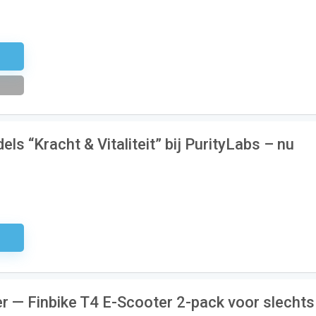
brief
ls “Kracht & Vitaliteit” bij PurityLabs – nu
odig
ier — Finbike T4 E-Scooter 2-pack voor slechts