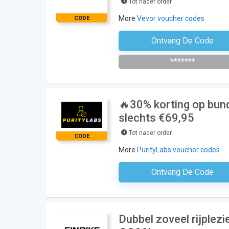
Tot nader order
More
Vevor voucher codes
CODE
Ontvang De Code
Schrijf Je In Voor De Nieuws
*******
🔥30% korting op bunde
slechts €69,95
Tot nader order
CODE
More
PurityLabs voucher codes
Ontvang De Code
Geen Code N
Dubbel zoveel rijplez