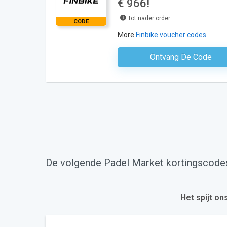
€ 966!
Tot nader order
CODE
More
Finbike voucher codes
Ontvang De Code
Geen Code N
De volgende Padel Market kortingscodes
Het spijt on