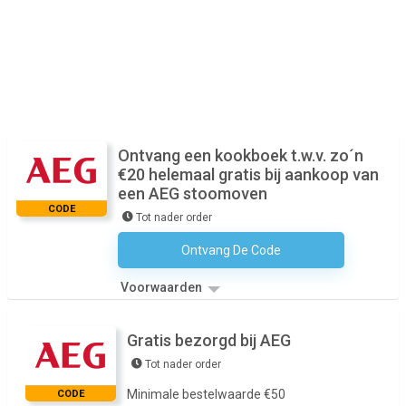
Ontvang een kookboek t.w.v. zo´n
€20 helemaal gratis bij aankoop van
een AEG stoomoven
CODE
Tot nader order
Ontvang De Code
Geen Code Nodig
Voorwaarden
Gratis bezorgd bij AEG
Tot nader order
Minimale bestelwaarde €50
CODE