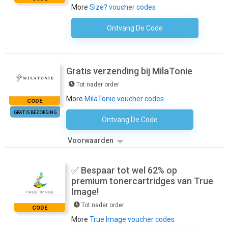
More
Size? voucher codes
Ontvang De Code
Geen Code Nodig
Gratis verzending bij MilaTonie
Tot nader order
More
MilaTonie voucher codes
CODE
GRATIS BEZORGING
Ontvang De Code
Geen Code Nodig
Voorwaarden
✅ Bespaar tot wel 62% op
premium tonercartridges van True
Image!
Tot nader order
CODE
More
True Image voucher codes